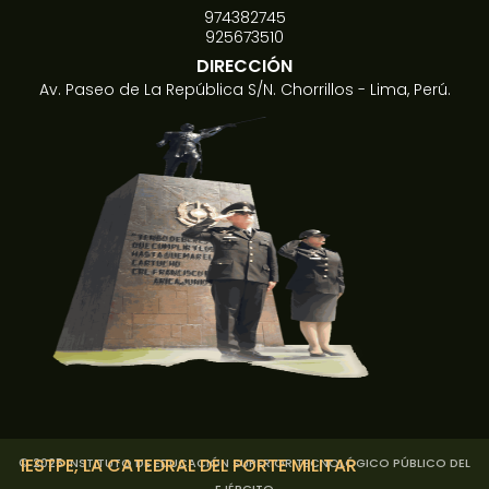
974382745
925673510
DIRECCIÓN
Av. Paseo de La República S/N. Chorrillos - Lima, Perú.
IESTPE
, LA CATEDRAL DEL PORTE MILITAR
© 2025 INSTITUTO DE EDUCACIÓN SUPERIOR TECNOLÓGICO PÚBLICO DEL