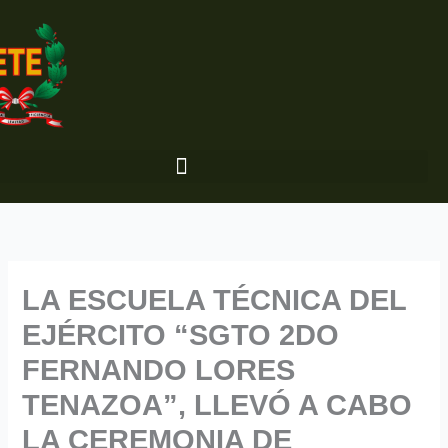
Ir
al
contenido
LA ESCUELA TÉCNICA DEL
EJÉRCITO “SGTO 2DO
FERNANDO LORES
TENAZOA”, LLEVÓ A CABO
LA CEREMONIA DE