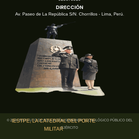
DIRECCIÓN
Av. Paseo de La República S/N. Chorrillos - Lima, Perú.
IESTPE
, LA CATEDRAL DEL PORTE
© 2024 INSTITUTO DE EDUCACIÓN SUPERIOR TECNOLÓGICO PÚBLICO DEL
EJÉRCITO
MILITAR