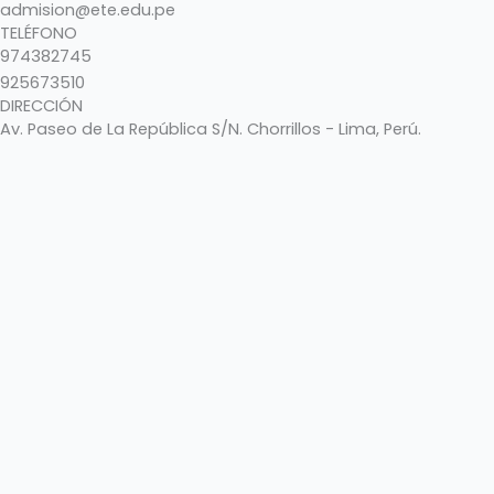
admision@ete.edu.pe
TELÉFONO
974382745
925673510
DIRECCIÓN
Av. Paseo de La República S/N. Chorrillos - Lima, Perú.