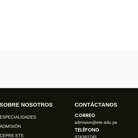
SOBRE NOSOTROS
CONTÁCTANOS
CORREO
ESPECIALIDADES
admision@ete.edu.pe
ADMISIÓN
TELÉFONO
CEPRE ETE
974382745