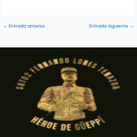
←
Entrada anterior
Entrada siguiente
→