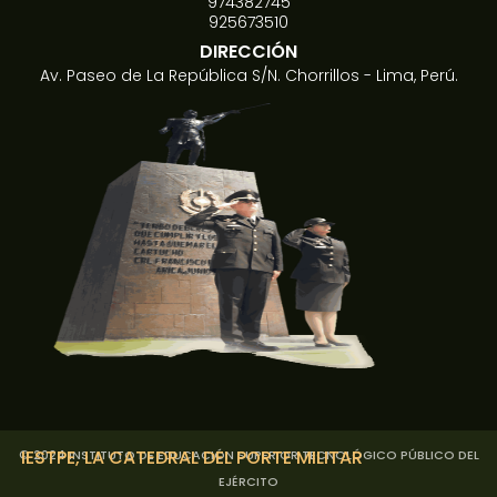
974382745
925673510
DIRECCIÓN
Av. Paseo de La República S/N. Chorrillos - Lima, Perú.
IESTPE
, LA CATEDRAL DEL PORTE MILITAR
© 2024 INSTITUTO DE EDUCACIÓN SUPERIOR TECNOLÓGICO PÚBLICO DEL
EJÉRCITO