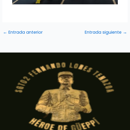
←
Entrada anterior
Entrada siguiente
→