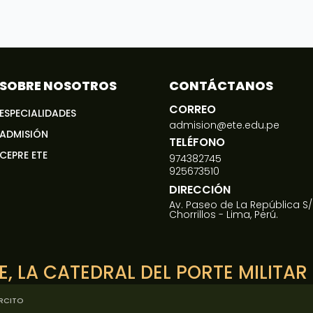
SOBRE NOSOTROS
CONTÁCTANOS
CORREO
ESPECIALIDADES
admision@ete.edu.pe
ADMISIÓN
TELÉFONO
CEPRE ETE
974382745
925673510
DIRECCIÓN
Av. Paseo de La República S/
Chorrillos - Lima, Perú.
E
, LA CATEDRAL DEL PORTE MILITAR
ÉRCITO