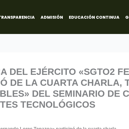
TRANSPARENCIA
ADMISIÓN
EDUCACIÓN CONTINUA
G
CA DEL EJÉRCITO «SGTO2 
Ó DE LA CUARTA CHARLA, 
LES» DEL SEMINARIO DE C
ONTES TECNOLÓGICOS
ernando Lores Tenazoa» participó de la cuarta charla,