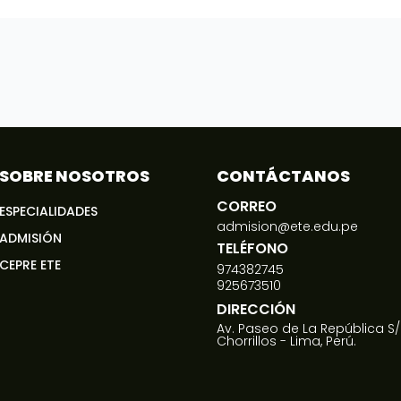
SOBRE NOSOTROS
CONTÁCTANOS
CORREO
ESPECIALIDADES
admision@ete.edu.pe
ADMISIÓN
TELÉFONO
CEPRE ETE
974382745
925673510
DIRECCIÓN
Av. Paseo de La República S/
Chorrillos - Lima, Perú.