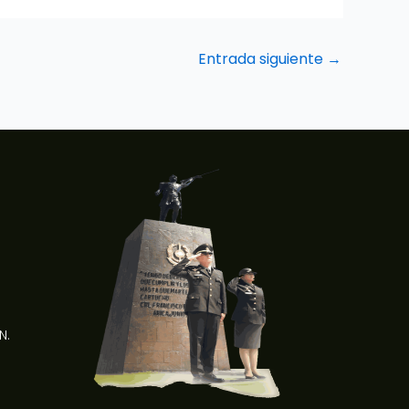
Entrada siguiente
→
N.