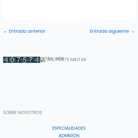
←
Entrada anterior
Entrada siguiente
→
VISITANTES DE NUESTRA WEB
IESTPE
, LA CATEDRAL DEL PORTE MILITAR
SOBRE NOSOTROS
ESPECIALIDADES
ADMISIÓN