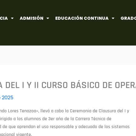
CIA
ADMISIÓN
EDUCACIÓN CONTINUA
GRADO
DEL I Y II CURSO BÁSICO DE OPER
e 2025
ndo Lores Tenazoa», llevó a cabo la Ceremonia de Clausura del I y
irigido a los alumnos de 3er año de la Carrera Técnica de
ad de que aprendan el uso responsable y adecuado de los sistemas
acional vigente.