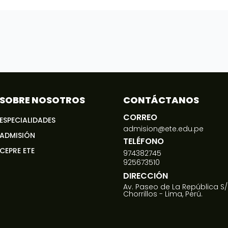
SOBRE NOSOTROS
CONTÁCTANOS
CORREO
ESPECIALIDADES
admision@ete.edu.pe
ADMISIÓN
TELÉFONO
CEPRE ETE
974382745
925673510
DIRECCIÓN
Av. Paseo de La República S/
Chorrillos - Lima, Perú.