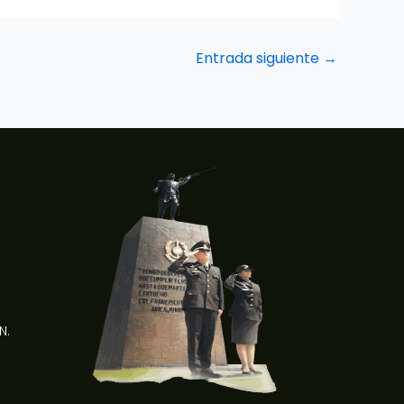
Entrada siguiente
→
N.