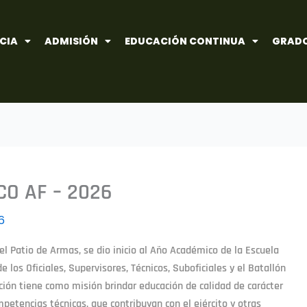
CIA
ADMISIÓN
EDUCACIÓN CONTINUA
GRADO
CO AF – 2026
6
n el Patio de Armas, se dio inicio al Año Académico de la Escuela
e los Oficiales, Supervisores, Técnicos, Suboficiales y el Batallón
ión tiene como misión brindar educación de calidad de carácter
ompetencias técnicas, que contribuyan con el ejército y otras