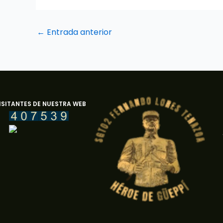
←
Entrada anterior
ISITANTES DE NUESTRA WEB