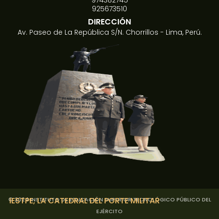
974382745
925673510
DIRECCIÓN
Av. Paseo de La República S/N. Chorrillos - Lima, Perú.
IESTPE
, LA CATEDRAL DEL PORTE MILITAR
© 2024 INSTITUTO DE EDUCACIÓN SUPERIOR TECNOLÓGICO PÚBLICO DEL
EJÉRCITO