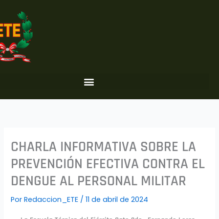
Ir
al
contenido
CHARLA INFORMATIVA SOBRE LA
PREVENCIÓN EFECTIVA CONTRA EL
DENGUE AL PERSONAL MILITAR
Por
Redaccion_ETE
/
11 de abril de 2024