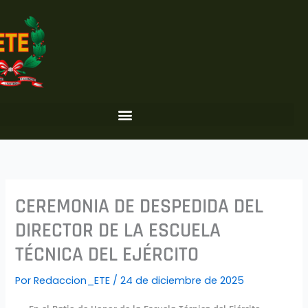
Ir
al
contenido
CEREMONIA DE DESPEDIDA DEL
DIRECTOR DE LA ESCUELA
TÉCNICA DEL EJÉRCITO
Por
Redaccion_ETE
/
24 de diciembre de 2025