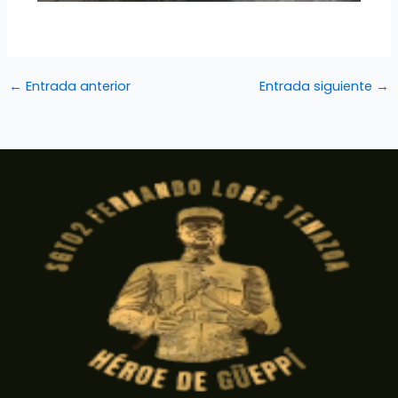
←
Entrada anterior
Entrada siguiente
→