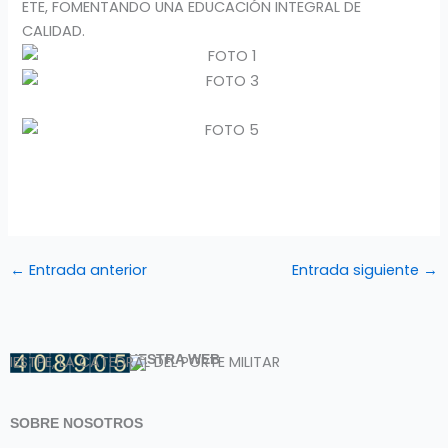
ETE, FOMENTANDO UNA EDUCACIÓN INTEGRAL DE
CALIDAD.
←
Entrada anterior
Entrada siguiente
→
VISITANTES DE NUESTRA WEB
IESTPE
, LA CATEDRAL DEL PORTE MILITAR
SOBRE NOSOTROS