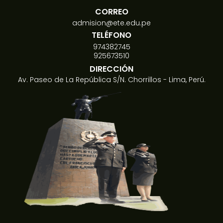
CORREO
admision@ete.edu.pe
TELÉFONO
974382745
925673510
DIRECCIÓN
Av. Paseo de La República S/N. Chorrillos - Lima, Perú.