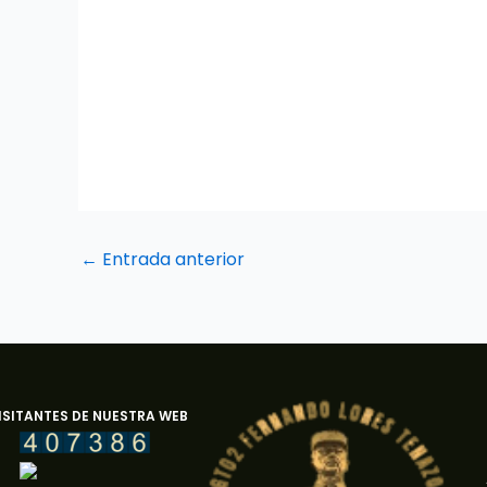
←
Entrada anterior
ISITANTES DE NUESTRA WEB