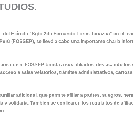
TUDIOS.
5
co del Ejército “Sgto 2do Fernando Lores Tenazoa” en el ma
 Perú (FOSSEP), se llevó a cabo una importante charla info
vicios que el FOSSEP brinda a sus afiliados, destacando los
cceso a salas velatorios, trámites administrativos, carroz
amiliar adicional, que permite afiliar a padres, suegros, 
 solidaria. También se explicaron los requisitos de afilia
ón.