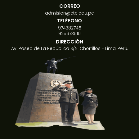
CORREO
admision@ete.edu.pe
TELÉFONO
974382745
925673510
DIRECCIÓN
Av. Paseo de La República S/N. Chorrillos - Lima, Perú.