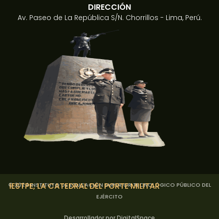
DIRECCIÓN
Av. Paseo de La República S/N. Chorrillos - Lima, Perú.
IESTPE
, LA CATEDRAL DEL PORTE MILITAR
© 2024 INSTITUTO DE EDUCACIÓN SUPERIOR TECNOLÓGICO PÚBLICO DEL
EJÉRCITO
Desarrollador por DigitalSpace