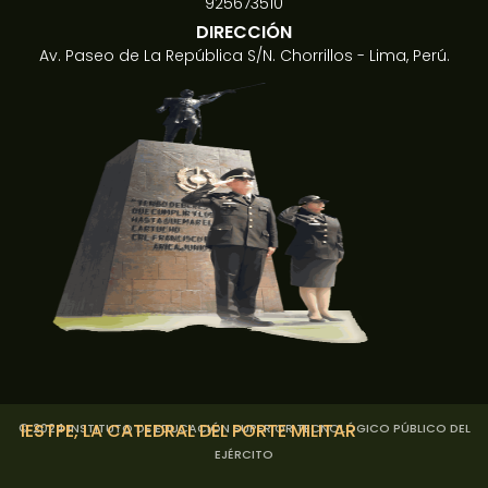
925673510
DIRECCIÓN
Av. Paseo de La República S/N. Chorrillos - Lima, Perú.
IESTPE
, LA CATEDRAL DEL PORTE MILITAR
© 2024 INSTITUTO DE EDUCACIÓN SUPERIOR TECNOLÓGICO PÚBLICO DEL
EJÉRCITO