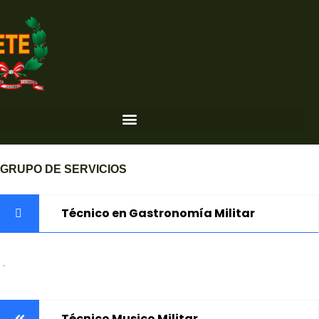
Ir
al
contenido
GRUPO DE SERVICIOS
Técnico en Gastronomía Militar
.
Técnico Musico Militar